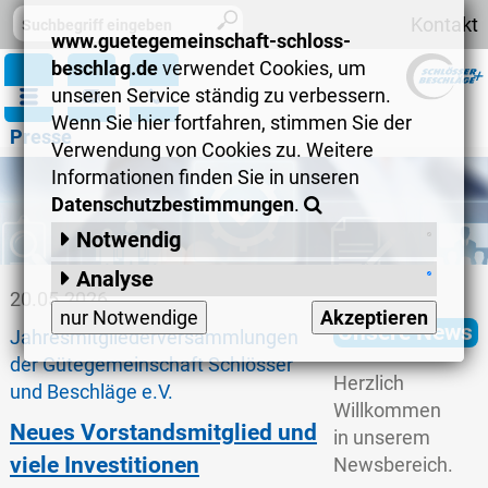
Kontakt
www.guetegemeinschaft-schloss-
beschlag.de
verwendet Cookies, um
unseren Service ständig zu verbessern.
Wenn Sie hier fortfahren, stimmen Sie der
Presse
Verwendung von Cookies zu. Weitere
Informationen finden Sie in unseren
Datenschutzbestimmungen
.
Notwendig
Session-Cookies
:
Analyse
20.05.2026
Matomo
:
speichert anonymisiert
nur Notwendige
Akzeptieren
Unsere News
Jahresmitgliederversammlungen
Informationen wie zum Beispiel
vielbesuchte Seiten, allgemeines
der Gütegemeinschaft Schlösser
Herzlich
Surfverhalten, verwendete Browser
und Beschläge e.V.
Willkommen
und regionales Interesse.
Neues Vorstandsmitglied und
in unserem
viele Investitionen
Newsbereich.