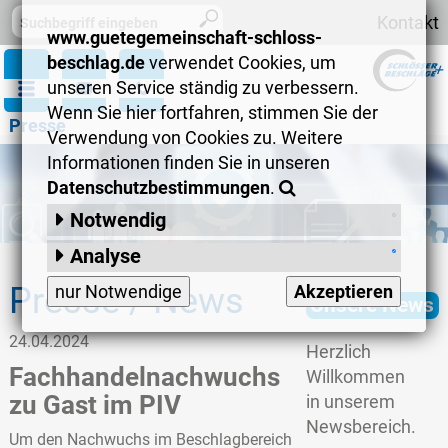
Kontakt
www.guetegemeinschaft-schloss-
beschlag.de
verwendet Cookies, um
unseren Service ständig zu verbessern.
Wenn Sie hier fortfahren, stimmen Sie der
Presse
Verwendung von Cookies zu. Weitere
Informationen finden Sie in unseren
Datenschutzbestimmungen
.
Notwendig
Session-Cookies
:
Analyse
Matomo
:
speichert anonymisiert
Presse / News
nur Notwendige
Akzeptieren
Unsere News
Informationen wie zum Beispiel
vielbesuchte Seiten, allgemeines
24.04.2024
Herzlich
Surfverhalten, verwendete Browser
Fachhandelnachwuchs
Willkommen
und regionales Interesse.
zu Gast im PIV
in unserem
Newsbereich.
Um den Nachwuchs im Beschlagbereich