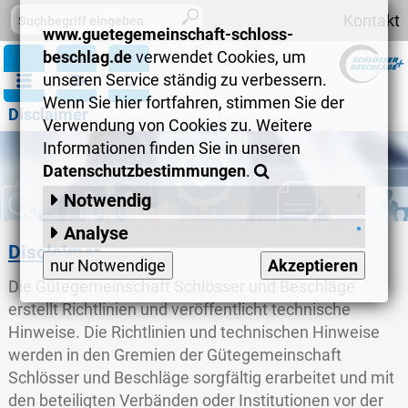
Kontakt
www.guetegemeinschaft-schloss-
beschlag.de
verwendet Cookies, um
unseren Service ständig zu verbessern.
Wenn Sie hier fortfahren, stimmen Sie der
Disclaimer
Verwendung von Cookies zu. Weitere
Informationen finden Sie in unseren
Datenschutzbestimmungen
.
Notwendig
Session-Cookies
:
Analyse
Disclaimer
Matomo
:
speichert anonymisiert
nur Notwendige
Akzeptieren
Informationen wie zum Beispiel
Die Gütegemeinschaft Schlösser und Beschläge
vielbesuchte Seiten, allgemeines
erstellt Richtlinien und veröffentlicht technische
Surfverhalten, verwendete Browser
Hinweise. Die Richtlinien und technischen Hinweise
und regionales Interesse.
werden in den Gremien der Gütegemeinschaft
Schlösser und Beschläge sorgfältig erarbeitet und mit
den beteiligten Verbänden oder Institutionen vor der