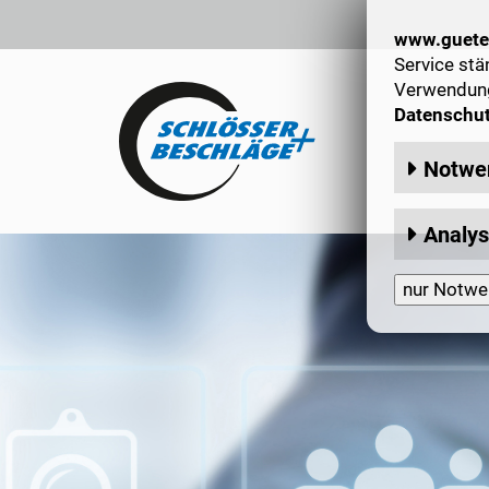
www.guete
Service stä
Verwendung 
Datenschu
Notwe
Sessio
Analy
Matomo
:
nur Notwe