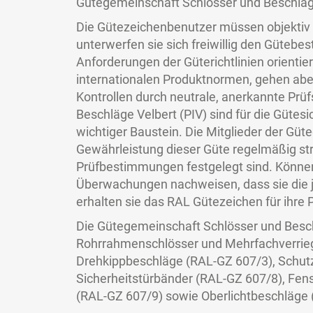
Gütegemeinschaft Schlösser und Beschläg
Die Gütezeichenbenutzer müssen objektiv ü
unterwerfen sie sich freiwillig den Güte
Anforderungen der Güterichtlinien orientie
internationalen Produktnormen, gehen abe
Kontrollen durch neutrale, anerkannte Prüfs
Beschläge Velbert (PIV) sind für die Güte
wichtiger Baustein. Die Mitglieder der Güte
Gewährleistung dieser Güte regelmäßig str
Prüfbestimmungen festgelegt sind. Können 
Überwachungen nachweisen, dass sie die j
erhalten sie das RAL Gütezeichen für ihre 
Die Gütegemeinschaft Schlösser und Beschl
Rohrrahmenschlösser und Mehrfachverrieg
Drehkippbeschläge (RAL-GZ 607/3), Schutz
Sicherheitstürbänder (RAL-GZ 607/8), Fens
(RAL-GZ 607/9) sowie Oberlichtbeschläge