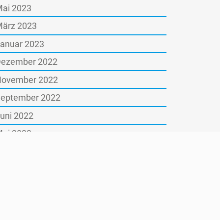
ai 2023
ärz 2023
anuar 2023
ezember 2022
ovember 2022
eptember 2022
uni 2022
ai 2022
ärz 2022
anuar 2022
ktober 2021
ugust 2021