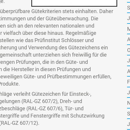
e.
S
berprüfbare Gütekriterien stets einhalten. Daher
J
bestimmungen und der Güteüberwachung. Die
ren sich an den relevanten nationalen und
M
r vielfach über diese hinaus. Regelmäßige
A
tellen wie das Prüfinstitut Schlösser und
sicherung und Verwendung des Gütezeichens ein
O
gemeinschaft unterziehen sich freiwillig für die
J
engen Prüfungen, die in den Güte- und
die Hersteller in diesen Prüfungen und
A
eweiligen Güte- und Prüfbestimmungen erfüllen,
F
Produkte.
J
äge verleiht Gütezeichen für Einsteck-,
elungen (RAL-GZ 607/2), Dreh- und
N
beschläge (RAL-GZ 607/6), Tür- und
S
tergriffe und Fenstergriffe mit Schutzwirkung
 (RAL-GZ 607/12).
J