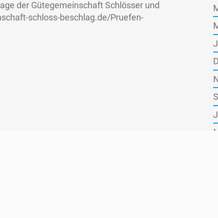
page der Gütegemeinschaft Schlösser und
M
schaft-schloss-beschlag.de/Pruefen-
M
.
J
D
N
S
J
M
M
J
O
A