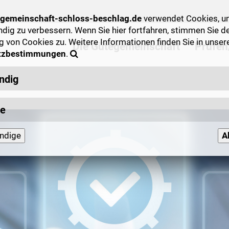
gemeinschaft-schloss-beschlag.de
verwendet Cookies, u
ndig zu verbessern. Wenn Sie hier fortfahren, stimmen Sie d
von Cookies zu. Weitere Informationen finden Sie in unser
Die Gütegemeinschaft
Prüfen/
tzbestimmungen
.
ndig
n-Cookies
:
se
speichert anonymisiert Informationen wie zum Beispiel vielbesuchte
ndige
A
allgemeines Surfverhalten, verwendete Browser und regionales Inter