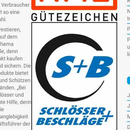
R
m Verbraucher
N
t so eine
I
hl.
P
vestieren,
 auf dem
P
 Thema
u
lle, denn
l
kt kaufen
 sichern. Die
dukte bietet
 und Schützen
Wänden. „Bei
hlösser und
J
te Hilfe, denn
J
ie
Langlebigkeit
M
ftsführer der
D