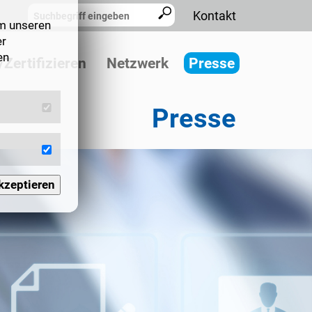
Kontakt
m unseren
er
en
Zertifizieren
Netzwerk
Presse
Presse
 Seiten,
kzeptieren
esse.