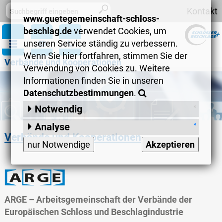
Kontakt
www.guetegemeinschaft-schloss-
beschlag.de
verwendet Cookies, um
unseren Service ständig zu verbessern.
Wenn Sie hier fortfahren, stimmen Sie der
Verbände und Kooperationen
Verwendung von Cookies zu. Weitere
Informationen finden Sie in unseren
Datenschutzbestimmungen
.
Notwendig
Session-Cookies
:
Analyse
Verbände und Kooperationen
Matomo
:
speichert anonymisiert
nur Notwendige
Akzeptieren
Informationen wie zum Beispiel
vielbesuchte Seiten, allgemeines
Surfverhalten, verwendete Browser
und regionales Interesse.
ARGE
–
Arbeitsgemeinschaft der Verbände der
Europäischen Schloss und Beschlagindustrie