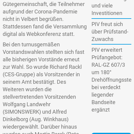
Gütegemeinschaft, die Teilnehmer
und viele
aufgrund der Corona-Pandemie
Investitionen
nicht in Velbert begrüßen.
PIV freut sich
Stattdessen fand die Versammlung
über Prüfstand-
digital als Webkonferenz statt.
Zuwachs
Bei den turnusgemäßen
PIV erweitert
Vorstandswahlen stellten sich fast
Prüfangebot:
alle bisherigen Vorstände erneut
RAL-GZ 607/3
zur Wahl. So wurde Richard Rackl
um 180°
(CES-Gruppe) als Vorsitzender in
Drehöffnungsstel
seinem Amt bestätigt. Des
bei verdeckt
Weiteren wurden die
liegender
stellvertretenden Vorsitzenden
Bandseite
Wolfgang Landwehr
ergänzt
(SIMONSWERK) und Alfred
Dinkelborg (Aug. Winkhaus)
wiedergewählt. Darüber hinaus