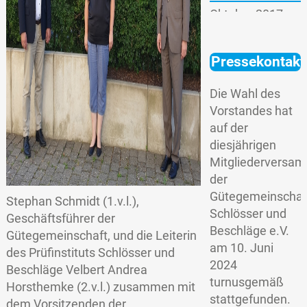
Oktober 2017
Mai 2017
Pressekontakt
April 2017
Die Wahl des
Vorstandes hat
auf der
diesjährigen
Mitgliederversa
der
Gütegemeinschaf
Stephan Schmidt (1.v.l.),
Schlösser und
Geschäftsführer der
Beschläge e.V.
Gütegemeinschaft, und die Leiterin
am 10. Juni
des Prüfinstituts Schlösser und
2024
Beschläge Velbert Andrea
turnusgemäß
Horsthemke (2.v.l.) zusammen mit
stattgefunden.
dem Vorsitzenden der