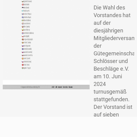
Oktober 2017
Die Wahl des
Vorstandes hat
Mai 2017
auf der
April 2017
diesjährigen
Mitgliederversa
der
Gütegemeinschaf
Schlösser und
Beschläge e.V.
am 10. Juni
2024
turnusgemäß
stattgefunden.
Der Vorstand ist
auf sieben
Mitglieder
gewachsen.