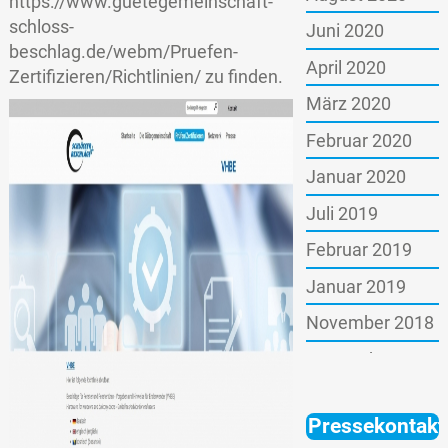
https://www.guetegemeinschaft-
schloss-
Juni 2020
beschlag.de/webm/Pruefen-
April 2020
Zertifizieren/Richtlinien/
zu finden.
März 2020
Februar 2020
Januar 2020
Juli 2019
Februar 2019
Januar 2019
November 2018
September 2018
Juni 2018
Pressekontakt
Dezember 2017