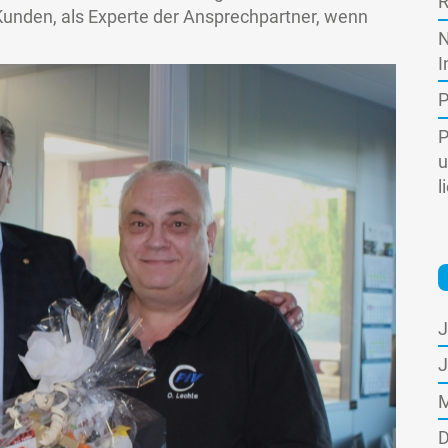
R
 Kunden, als Experte der Ansprechpartner, wenn
N
I
P
P
u
l
J
J
M
D