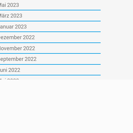
ai 2023
ärz 2023
anuar 2023
ezember 2022
ovember 2022
eptember 2022
uni 2022
ai 2022
ärz 2022
anuar 2022
ktober 2021
ugust 2021