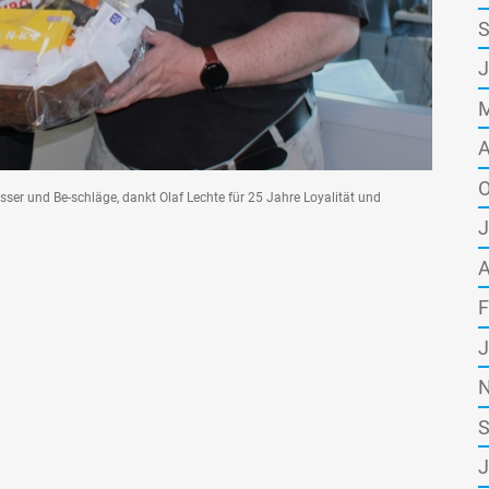
S
J
M
A
O
er und Be-schläge, dankt Olaf Lechte für 25 Jahre Loyalität und
J
A
F
J
N
S
J